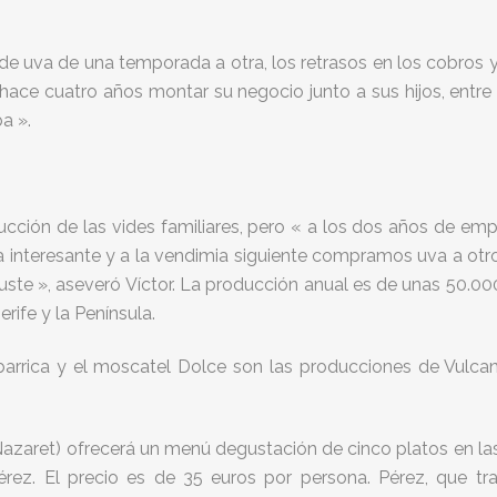
o de uva de una temporada a otra, los retrasos en los cobro
hace cuatro años montar su negocio junto a sus hijos, entre 
a ».
ducción de las vides familiares, pero « a los dos años de emp
interesante y a la vendimia siguiente compramos uva a otros
uste », aseveró Víctor. La producción anual es de unas 50.000
rife y la Península.
 barrica y el moscatel Dolce son las producciones de Vulca
azaret) ofrecerá un menú degustación de cinco platos en la
rez. El precio es de 35 euros por persona. Pérez, que tra