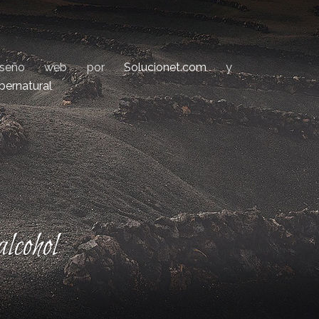
iseño web por
Solucionet.com
y
bernatural
lcohol