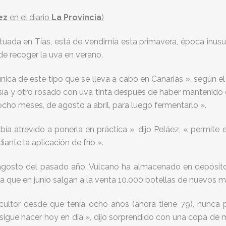
ez
en el diario
La Provincia
)
tuada en Tías, está de vendimia esta primavera, época inusua
de recoger la uva en verano.
única de este tipo que se lleva a cabo en Canarias », según e
ía y otro rosado con uva tinta después de haber mantenido e
cho meses, de agosto a abril, para luego fermentarlo ».
bía atrevido a ponerla en práctica », dijo Peláez, « permite 
nte la aplicación de frío ».
agosto del pasado año, Vulcano ha almacenado en depósito
a que en junio salgan a la venta 10.000 botellas de nuevos m
ticultor desde que tenía ocho años (ahora tiene 79), nunca
nsigue hacer hoy en día », dijo sorprendido con una copa de