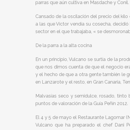
parras que aún cultiva en Masdache y Conil.
Cansado de la oscilación del precio del kil
a las que Víctor vendía su cosecha, decidió 
sector en el que trabajaba, « se desmoronab
De la parra a la alta cocina
En un principio, Vulcano se surtía de la pro
que nos dimos cuenta de que el negocio era 
y el hecho de que a otra gente también le g
en Lanzarote y el resto, en Gran Canaria, Tene
Malvasías seco y semidulce, rosado, tinto
puntos de valoración de la Guía Peñín 2012.
El 4 y 5 de mayo el Restaurante Lagomar (N
Vulcano que ha preparado el chef Dani Pé