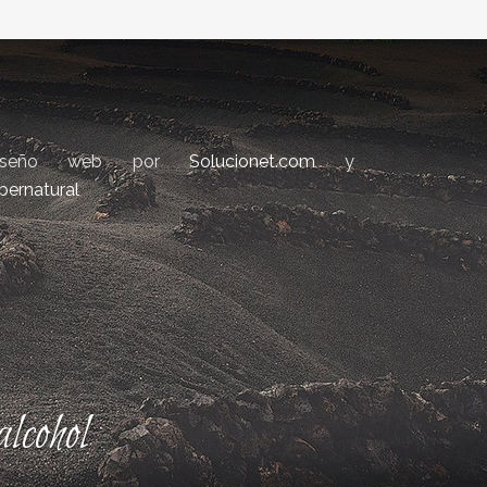
iseño web por
Solucionet.com
y
bernatural
lcohol