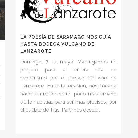
LA POESÍA DE SARAMAGO NOS GUÍA
HASTA BODEGA VULCANO DE
LANZAROTE
Domingo, 7 de mayo. Madrugamos un
r
poquito para la tercera ruta de
a
senderismo por el paisaje del vino de
a
Lanzarote. En esta ocasión, nos tocaba
s
hacer un recorrido un poco más urbano
e
de lo habitual, para ser más precisos, por
el pueblo de Tías. Partimos desde...