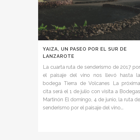
YAIZA, UN PASEO POR EL SUR DE
LANZAROTE
La cuarta ruta de senderismo de 2017 po
el paisaje del vino nos llevó hasta l
bodega Tierra de Volcanes La próxim
cita será el 1 de julio con visita a Bodega
Martinón El domingo, 4 de junio, la ruta d
senderismo por el paisaje del vino...