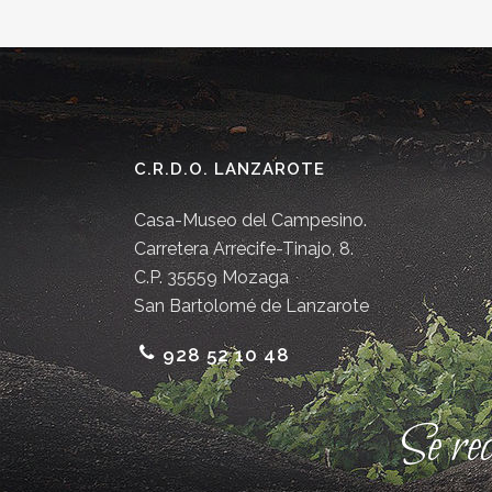
C.R.D.O. LANZAROTE
Casa-Museo del Campesino.
Carretera Arrecife-Tinajo, 8.
C.P. 35559 Mozaga
San Bartolomé de Lanzarote
928 52 10 48
Se re