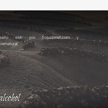
iseño web por
Solucionet.com
y
bernatural
lcohol