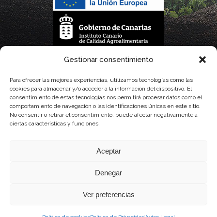
La gestión de la DOP Lanzarote realizada por este Consejo Regulador es financiada,
Gestionar consentimiento
parcialmente, por el Gobierno de Canarias
Para ofrecer las mejores experiencias, utilizamos tecnologías como las
cookies para almacenar y/o acceder a la información del dispositivo. El
con fondos provenientes del presupuesto de gastos del Instituto Canario de
consentimiento de estas tecnologías nos permitirá procesar datos como el
comportamiento de navegación o las identificaciones únicas en este sitio.
Calidad Agroalimentaria
No consentir o retirar el consentimiento, puede afectar negativamente a
ciertas características y funciones.
Aceptar
Denegar
Ver preferencias