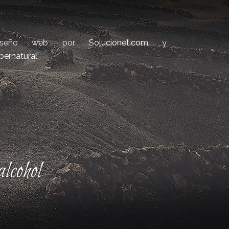
iseño web por
Solucionet.com
y
bernatural
lcohol