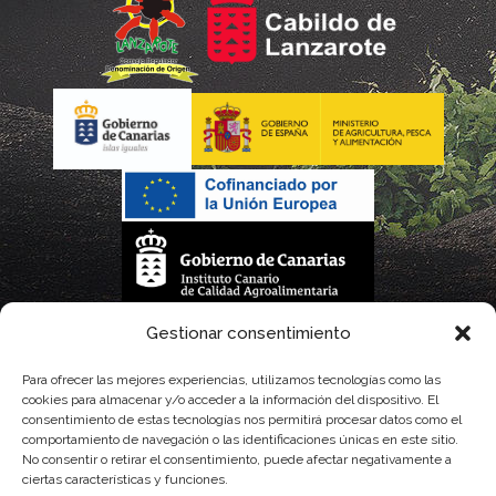
La gestión de la DOP Lanzarote realizada por este Consejo Regulador es financiada,
Gestionar consentimiento
parcialmente, por el Gobierno de Canarias
Para ofrecer las mejores experiencias, utilizamos tecnologías como las
cookies para almacenar y/o acceder a la información del dispositivo. El
con fondos provenientes del presupuesto de gastos del Instituto Canario de
consentimiento de estas tecnologías nos permitirá procesar datos como el
comportamiento de navegación o las identificaciones únicas en este sitio.
Calidad Agroalimentaria
No consentir o retirar el consentimiento, puede afectar negativamente a
ciertas características y funciones.