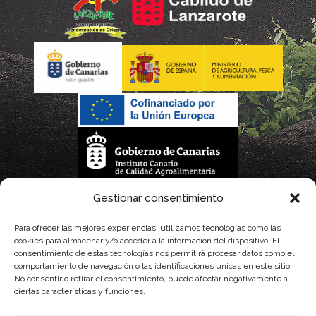
La gestión de la DOP Lanzarote realizada por este Consejo Regulador es financiada,
Gestionar consentimiento
parcialmente, por el Gobierno de Canarias
Para ofrecer las mejores experiencias, utilizamos tecnologías como las
cookies para almacenar y/o acceder a la información del dispositivo. El
con fondos provenientes del presupuesto de gastos del Instituto Canario de
consentimiento de estas tecnologías nos permitirá procesar datos como el
comportamiento de navegación o las identificaciones únicas en este sitio.
Calidad Agroalimentaria
No consentir o retirar el consentimiento, puede afectar negativamente a
ciertas características y funciones.