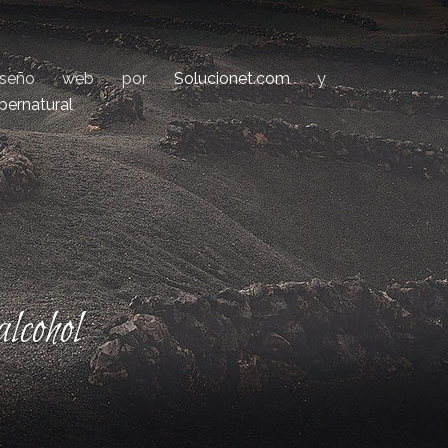
iseño web por
Solucionet.com
y
bernatural
lcohol