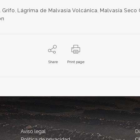
 Grifo
,
Lágrima de Malvasía Volcánica
,
Malvasía Seco 
ón
Share
Print page
Aviso legal
D
Política de privacidad
Ci