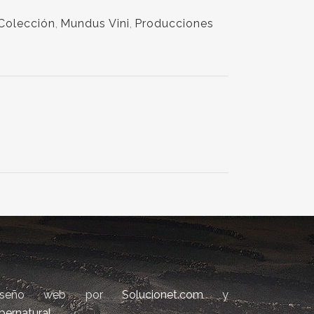
Colección
,
Mundus Vini
,
Producciones
iseño web por
Solucionet.com
y
bernatural