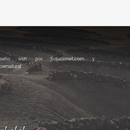
iseño web por
Solucionet.com
y
bernatural