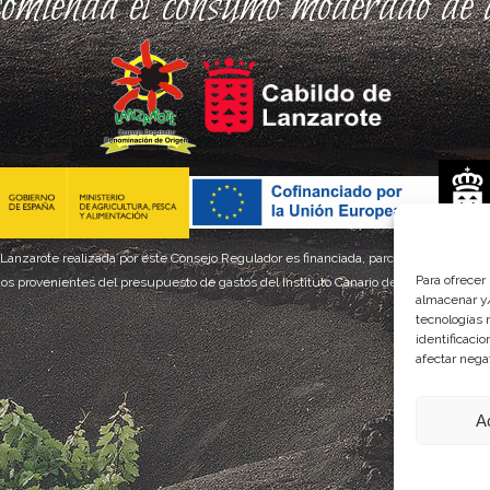
comienda el consumo moderado de a
 Lanzarote realizada por este Consejo Regulador es financiada, parcialmente, por el
Para ofrecer
os provenientes del presupuesto de gastos del Instituto Canario de Calidad Agroal
almacenar y/
tecnologías 
identificaci
afectar nega
A