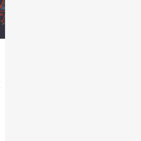
l
r
n
l
á
y