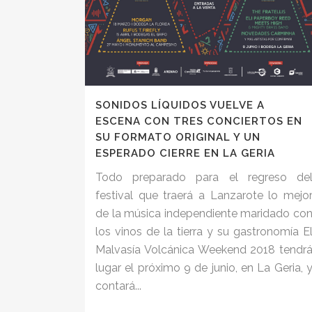
SONIDOS LÍQUIDOS VUELVE A
ESCENA CON TRES CONCIERTOS EN
SU FORMATO ORIGINAL Y UN
ESPERADO CIERRE EN LA GERIA
Todo preparado para el regreso de
festival que traerá a Lanzarote lo mejo
de la música independiente maridado co
los vinos de la tierra y su gastronomía E
Malvasía Volcánica Weekend 2018 tendr
lugar el próximo 9 de junio, en La Geria, 
contará...