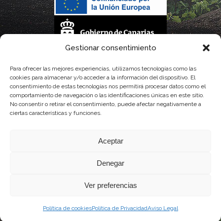
Gestionar consentimiento
La gestión de la DOP Lanzarote realizada por este Consejo Regulador es financiada,
Para ofrecer las mejores experiencias, utilizamos tecnologías como las
cookies para almacenar y/o acceder a la información del dispositivo. El
parcialmente, por el Gobierno de Canarias
consentimiento de estas tecnologías nos permitirá procesar datos como el
comportamiento de navegación o las identificaciones únicas en este sitio.
con fondos provenientes del presupuesto de gastos del Instituto Canario de
No consentir o retirar el consentimiento, puede afectar negativamente a
ciertas características y funciones.
Calidad Agroalimentaria
Aceptar
Denegar
Ver preferencias
Política de cookies
Política de Privacidad
Aviso Legal