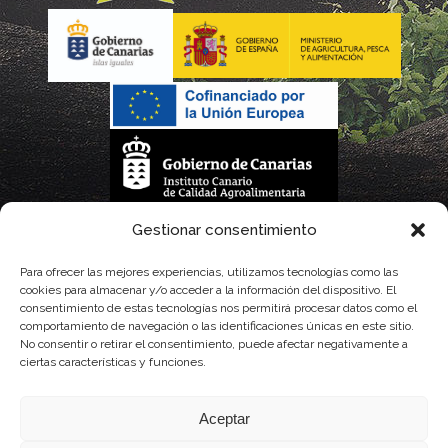
La gestión de la DOP Lanzarote realizada por este Consejo Regulador es financiada,
Gestionar consentimiento
parcialmente, por el Gobierno de Canarias
Para ofrecer las mejores experiencias, utilizamos tecnologías como las
cookies para almacenar y/o acceder a la información del dispositivo. El
con fondos provenientes del presupuesto de gastos del Instituto Canario de
consentimiento de estas tecnologías nos permitirá procesar datos como el
comportamiento de navegación o las identificaciones únicas en este sitio.
Calidad Agroalimentaria
No consentir o retirar el consentimiento, puede afectar negativamente a
ciertas características y funciones.
Aceptar