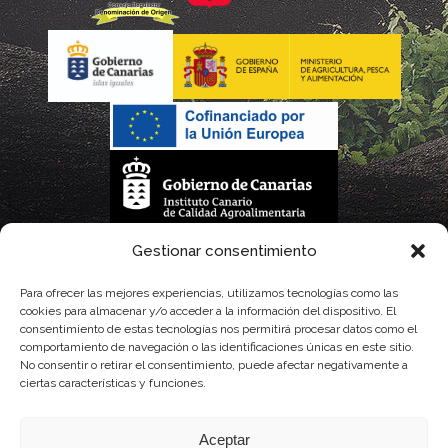
La gestión de la DOP Lanzarote realizada por este Consejo Regulador es financiada,
Gestionar consentimiento
parcialmente, por el Gobierno de Canarias
Para ofrecer las mejores experiencias, utilizamos tecnologías como las
cookies para almacenar y/o acceder a la información del dispositivo. El
con fondos provenientes del presupuesto de gastos del Instituto Canario de
consentimiento de estas tecnologías nos permitirá procesar datos como el
comportamiento de navegación o las identificaciones únicas en este sitio.
Calidad Agroalimentaria
No consentir o retirar el consentimiento, puede afectar negativamente a
ciertas características y funciones.
Aceptar