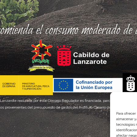
comienda el consumo moderado de a
 Lanzarote realizada por este Consejo Regulador es financiada, parcialmente, por el
os provenientes del presupuesto de gastos del Instituto Canario de Calidad Agroal
Para ofrecer
almacenar y/
tecnologías 
identificaci
afectar nega