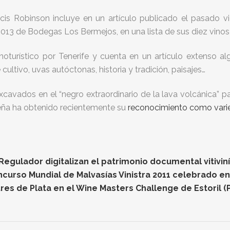
cis Robinson incluye en un artículo publicado el pasado vie
2013 de Bodegas Los Bermejos, en una lista de sus diez vinos 
urístico por Tenerife y cuenta en un artículo extenso alg
ultivo, uvas autóctonas, historia y tradición, paisajes…
xcavados en el “negro extraordinario de la lava volcánica” p
teña ha obtenido recientemente su
reconocimiento como varie
gulador digitalizan el patrimonio documental vitiviníc
oncurso Mundial de Malvasías Vinistra 2011 celebrado e
res de Plata en el Wine Masters Challenge de Estoril (