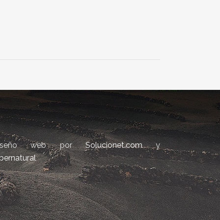
iseño web por
Solucionet.com
y
bernatural