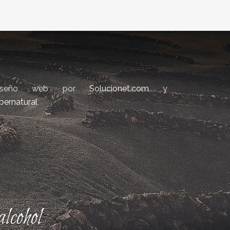
iseño web por
Solucionet.com
y
bernatural
lcohol