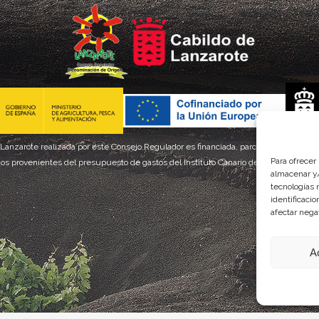
 Lanzarote realizada por este Consejo Regulador es financiada, parcialmente, por el
Para ofrecer
os provenientes del presupuesto de gastos del Instituto Canario de Calidad Agroal
almacenar y/
tecnologías 
identificaci
afectar nega
A