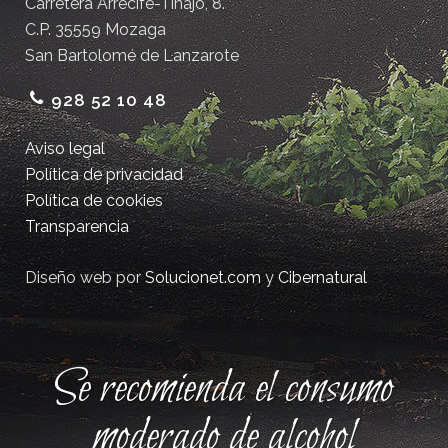
Carretera Arrecife-Tinajo, 8.
C.P. 35559 Mozaga
San Bartolomé de Lanzarote
928 52 10 48
Aviso legal
Política de privacidad
Política de cookies
Transparencia
Diseño web por
Solucionet.com
y
Cibernatural
Se recomienda el consumo
moderado de alcohol