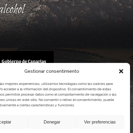
lcohol
Gestionar consentimiento
 Gobierno de Canarias
 las mejores experiencias, utilizamos tecnologías como las cookies para
imentaria
o acceder a la información del dispositivo. El consentimiento de estas
nos permitirá procesar datos como el comportamiento de navegación o las
ones únicas en este sitio. No consentir o retirar el consentimiento, puede
tivamente a ciertas características y funciones.
ceptar
Denegar
Ver preferencias