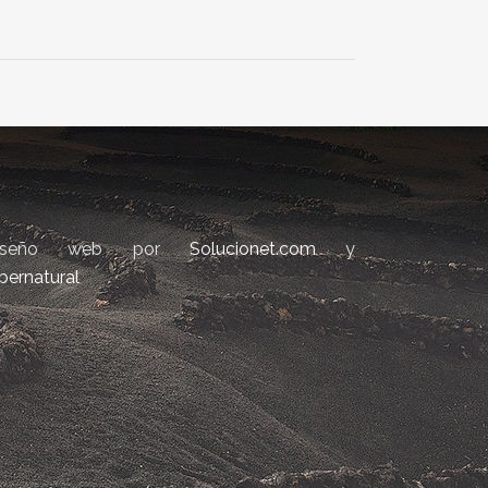
iseño web por
Solucionet.com
y
bernatural