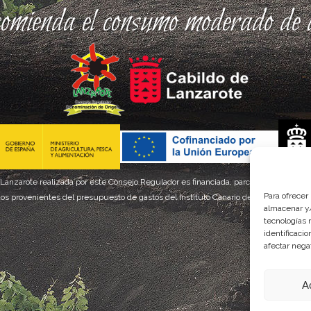
comienda el consumo moderado de a
 Lanzarote realizada por este Consejo Regulador es financiada, parcialmente, por el
Para ofrecer
os provenientes del presupuesto de gastos del Instituto Canario de Calidad Agroal
almacenar y/
tecnologías 
identificaci
afectar nega
A