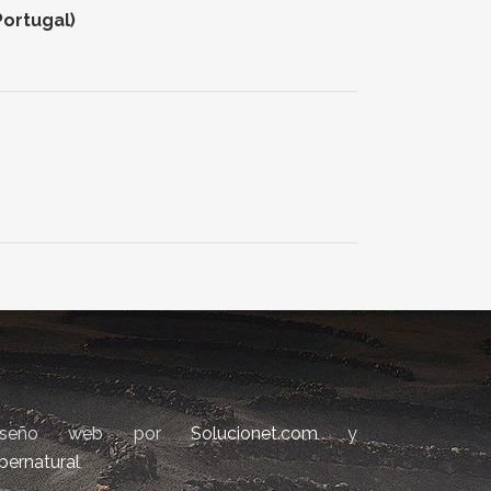
Portugal)
iseño web por
Solucionet.com
y
bernatural