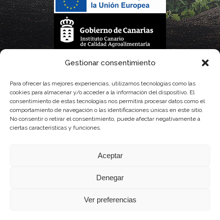
La gestión de la DOP Lanzarote realizada por este Consejo Regulador es financiada,
Gestionar consentimiento
parcialmente, por el Gobierno de Canarias
Para ofrecer las mejores experiencias, utilizamos tecnologías como las
cookies para almacenar y/o acceder a la información del dispositivo. El
con fondos provenientes del presupuesto de gastos del Instituto Canario de
consentimiento de estas tecnologías nos permitirá procesar datos como el
comportamiento de navegación o las identificaciones únicas en este sitio.
Calidad Agroalimentaria
No consentir o retirar el consentimiento, puede afectar negativamente a
ciertas características y funciones.
Aceptar
Denegar
Ver preferencias