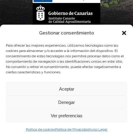
La gestión de la DOP Lanzarote realizada por este Consejo Regulador es financiada,
Gestionar consentimiento
parcialmente, por el Gobierno de Canarias
Para ofrecer las mejores experiencias, utilizamos tecnologías como las
cookies para almacenar y/o acceder a la información del dispositivo. El
con fondos provenientes del presupuesto de gastos del Instituto Canario de
consentimiento de estas tecnologías nos permitirá procesar datos como el
comportamiento de navegación o las identificaciones únicas en este sitio.
Calidad Agroalimentaria
No consentir o retirar el consentimiento, puede afectar negativamente a
ciertas características y funciones.
Aceptar
Denegar
Ver preferencias
Política de cookies
Política de Privacidad
Aviso Legal