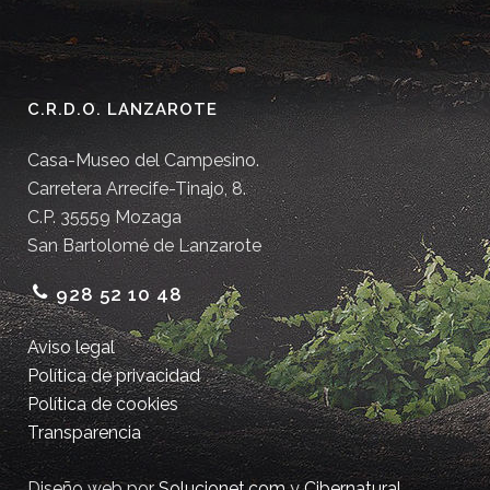
C.R.D.O. LANZAROTE
Casa-Museo del Campesino.
Carretera Arrecife-Tinajo, 8.
C.P. 35559 Mozaga
San Bartolomé de Lanzarote
928 52 10 48
Aviso legal
Política de privacidad
Política de cookies
Transparencia
Diseño web por
Solucionet.com
y
Cibernatural