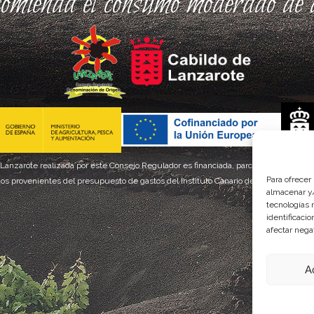
comienda el consumo moderado de a
 Lanzarote realizada por este Consejo Regulador es financiada, parcialmente, por el
Para ofrecer
os provenientes del presupuesto de gastos del Instituto Canario de Calidad Agroal
almacenar y/
tecnologías 
identificaci
afectar nega
A