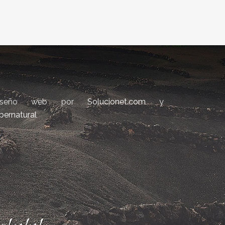
iseño web por
Solucionet.com
y
bernatural