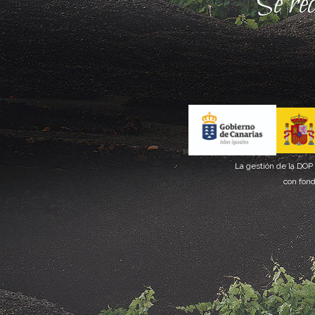
Se re
La gestión de la DOP
con fond