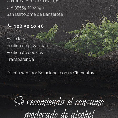
Carretera Arrecife-Tinajo, 8.
C.P. 35559 Mozaga
San Bartolomé de Lanzarote
928 52 10 48
Aviso legal
Política de privacidad
Política de cookies
Transparencia
Diseño web por
Solucionet.com
y
Cibernatural
Se recomienda el consumo
moderado de alcohol