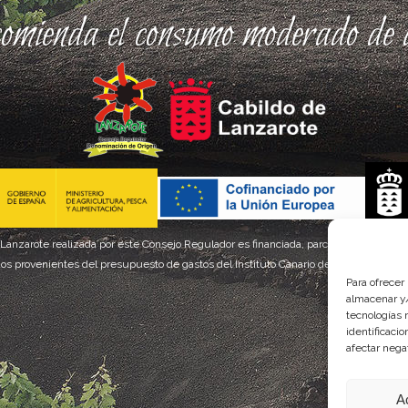
comienda el consumo moderado de a
 Lanzarote realizada por este Consejo Regulador es financiada, parcialmente, por el
os provenientes del presupuesto de gastos del Instituto Canario de Calidad Agroal
Para ofrecer
almacenar y/
tecnologías 
identificaci
afectar nega
A