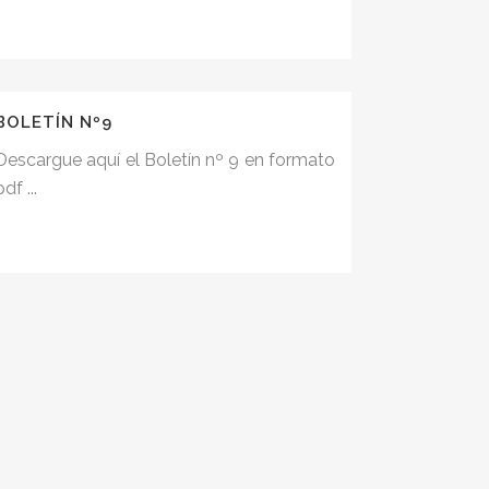
BOLETÍN Nº9
Descargue aquí el Boletín nº 9 en formato
pdf ...