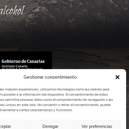
lcohol
Gestionar consentimiento
 Gobierno de Canarias
imentaria
 las mejores experiencias, utilizamos tecnologías como las cookies para
o acceder a la información del dispositivo. El consentimiento de estas
nos permitirá procesar datos como el comportamiento de navegación o las
ones únicas en este sitio. No consentir o retirar el consentimiento, puede
tivamente a ciertas características y funciones.
ceptar
Denegar
Ver preferencias