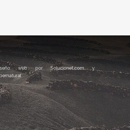
iseño web por
Solucionet.com
y
bernatural