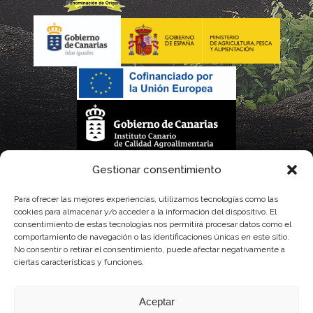
La gestión de la DOP Lanzarote realizada por este Consejo Regulador es financiada,
Gestionar consentimiento
parcialmente, por el Gobierno de Canarias
Para ofrecer las mejores experiencias, utilizamos tecnologías como las
cookies para almacenar y/o acceder a la información del dispositivo. El
con fondos provenientes del presupuesto de gastos del Instituto Canario de
consentimiento de estas tecnologías nos permitirá procesar datos como el
comportamiento de navegación o las identificaciones únicas en este sitio.
Calidad Agroalimentaria
No consentir o retirar el consentimiento, puede afectar negativamente a
ciertas características y funciones.
Aceptar