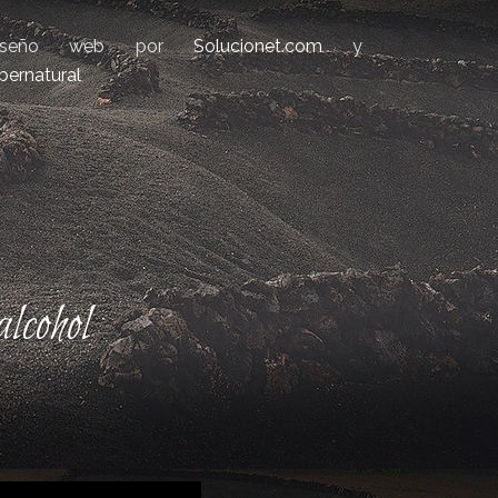
iseño web por
Solucionet.com
y
bernatural
lcohol