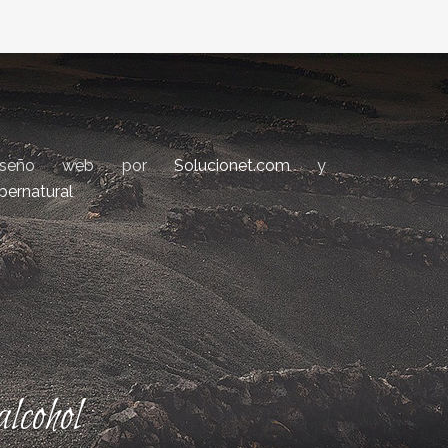
iseño web por
Solucionet.com
y
bernatural
lcohol