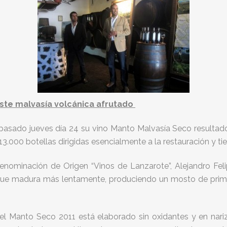
este malvasía volcánica afrutado
pasado jueves día 24 su vino Manto Malvasía Seco resultado
3.000 botellas dirigidas esencialmente a la restauración y ti
nominación de Origen “Vinos de Lanzarote”, Alejandro Feli
que madura más lentamente, produciendo un mosto de prime
el Manto Seco 2011 está elaborado sin oxidantes y en nari