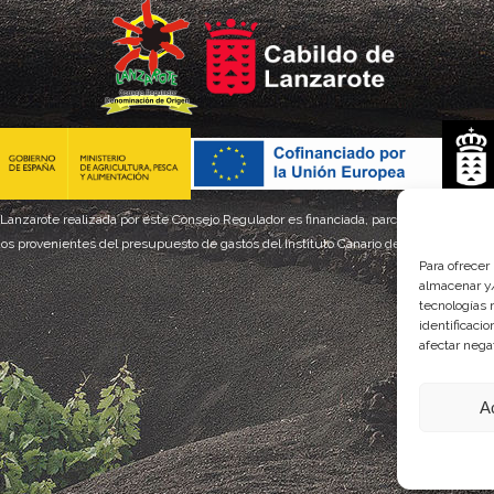
 Lanzarote realizada por este Consejo Regulador es financiada, parcialmente, por el
os provenientes del presupuesto de gastos del Instituto Canario de Calidad Agroal
Para ofrecer
almacenar y/
tecnologías 
identificaci
afectar nega
A