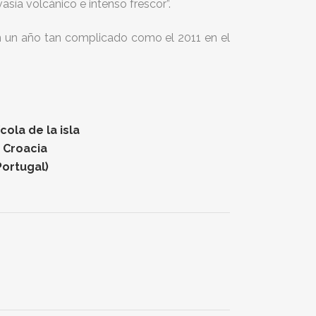
vasía volcánico e intenso frescor”.
 en un año tan complicado como el 2011 en el
ola de la isla
n Croacia
Portugal)