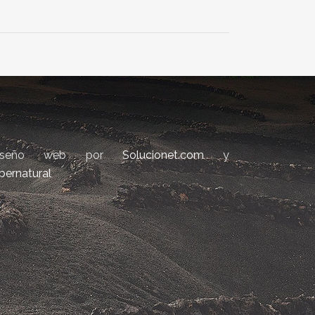
iseño web por
Solucionet.com
y
bernatural