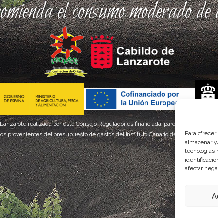
comienda el consumo moderado de a
 Lanzarote realizada por este Consejo Regulador es financiada, parcialmente, por el
Para ofrecer
os provenientes del presupuesto de gastos del Instituto Canario de Calidad Agroal
almacenar y/
tecnologías 
identificaci
afectar nega
A