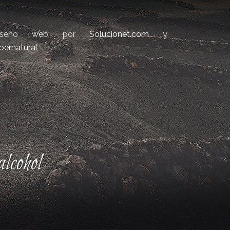
iseño web por
Solucionet.com
y
bernatural
lcohol