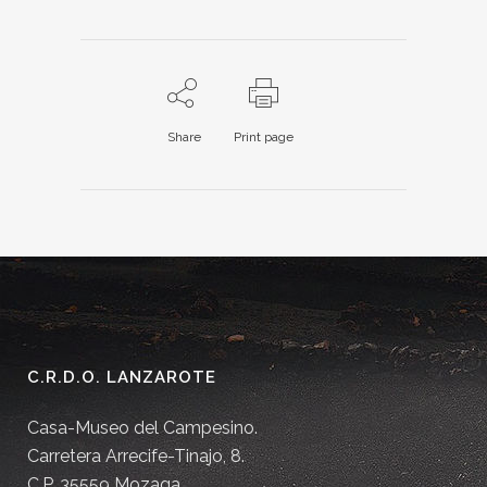
Share
Print page
C.R.D.O. LANZAROTE
Casa-Museo del Campesino.
Carretera Arrecife-Tinajo, 8.
C.P. 35559 Mozaga