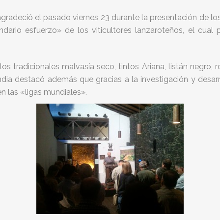
 agradeció el pasado viernes 23 durante la presentación de l
ario esfuerzo» de los viticultores lanzaroteños, el cual
los tradicionales malvasía seco, tintos Ariana, listán negro,
ia destacó además que gracias a la investigación y desarrol
en las «ligas mundiales».