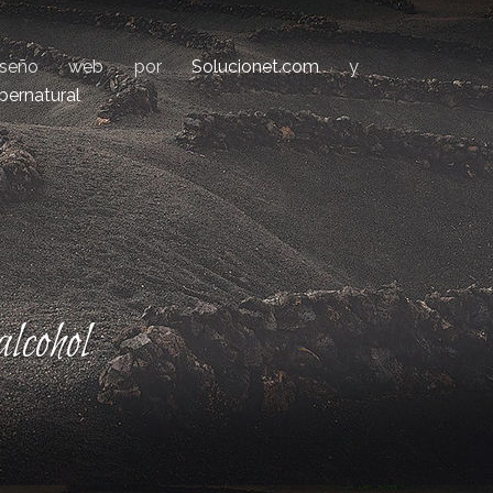
iseño web por
Solucionet.com
y
bernatural
lcohol