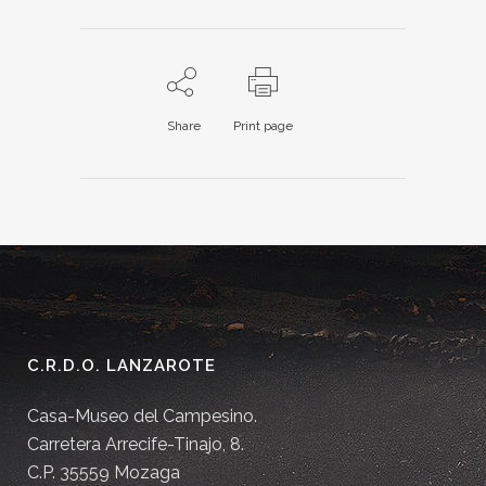
Share
Print page
C.R.D.O. LANZAROTE
Casa-Museo del Campesino.
Carretera Arrecife-Tinajo, 8.
C.P. 35559 Mozaga