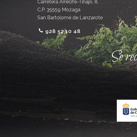
Carretera Arrecife-Tinajo, 8.
C.P. 35559 Mozaga
San Bartolomé de Lanzarote
928 52 10 48
Se re