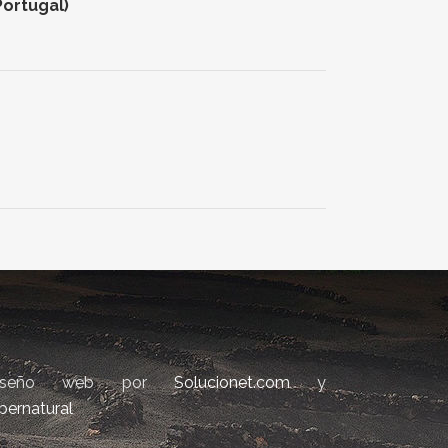
Portugal)
iseño web por
Solucionet.com
y
bernatural