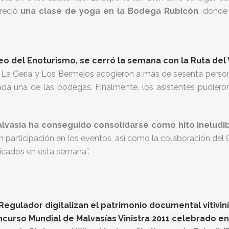
freció
una clase de yoga en la Bodega Rubicón
, donde
eo del Enoturismo, se cerró la semana con la Ruta del
o, La Geria y Los Bermejos acogieron a más de sesenta perso
ada una de las bodegas. Finalmente, los asistentes pudieron
lvasía ha conseguido consolidarse como hito ineludibl
 participación en los eventos, así como la colaboración del 
licados en esta semana”.
gulador digitalizan el patrimonio documental vitiviníc
oncurso Mundial de Malvasías Vinistra 2011 celebrado e