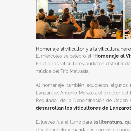
Homenaje al viticultor y a la viticultura he
El miércoles se celebró el
“Homenaje al Vi
En ella, los viticultores pudieron disfrutar
música del Trío Malvasía.
Al homenaje también acudieron algunos r
Lanzarote, Antonio Morales; el director del 
Regulador de la Denominación de Origen V
desarrollan los viticultores de Lanzarot
El jueves fue el turno para
la literatura, 
el violonchelo y maridadas con vino, conqu