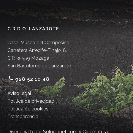
C.R.D.O. LANZAROTE
Casa-Museo del Campesino.
Carretera Arrecife-Tinajo, 8.
C.P. 35559 Mozaga
San Bartolomé de Lanzarote
928 52 10 48
Aviso legal
Política de privacidad
Política de cookies
Transparencia
Diseño web por
Solucionet.com
y
Cibernatural