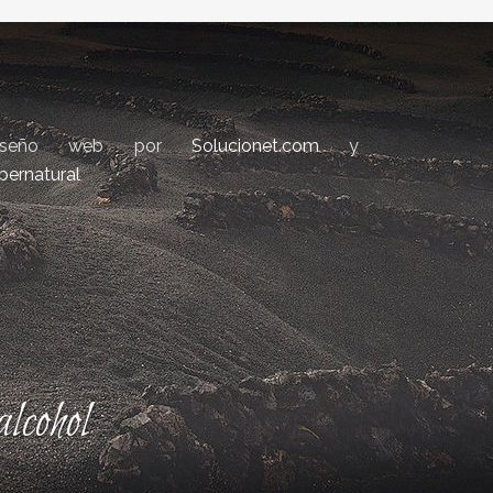
iseño web por
Solucionet.com
y
bernatural
lcohol