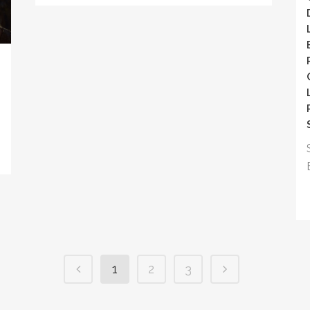
n
1
2
3