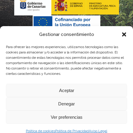
Gestionar consentimiento
Para ofrecer las mejores experiencias, utilizamos tecnologías como las
cookies para almacenar y/o acceder a la información del dispositivo. El
consentimiento de estas tecnologías nos permitirá procesar datos como el
comportamiento de navegación o las identificaciones únicas en este sitio.
No consentir o retirar el consentimiento, puede afectar negativamente a
La gestión de la DOP Lanzarote realizada por este Consejo Regulador es financiada,
ciertas características y funciones.
parcialmente, por el Gobierno de Canarias
Aceptar
con fondos provenientes del presupuesto de gastos del Instituto Canario de
Denegar
Calidad Agroalimentaria
Ver preferencias
Política de cookies
Política de Privacidad
Aviso Legal