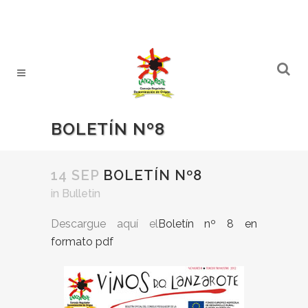
BOLETÍN Nº8
14 SEP
BOLETÍN Nº8
in
Bulletin
Descargue aquí el
Boletín nº 8 en
formato pdf