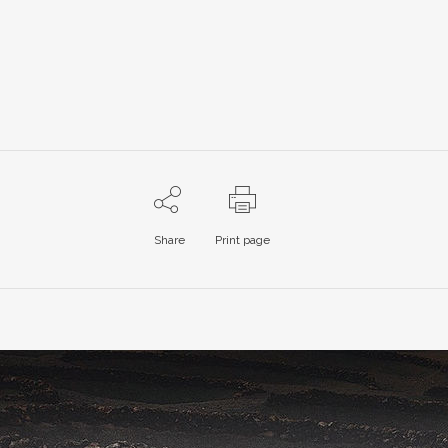
Share
Print page