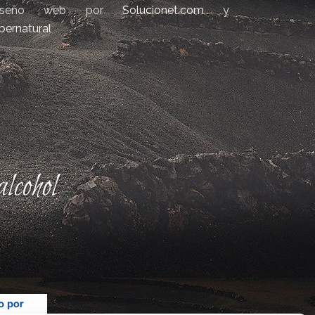
iseño web por
Solucionet.com
y
bernatural
lcohol