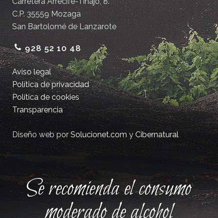
Carretera Arrecife-Tinajo, 8.
C.P. 35559 Mozaga
San Bartolomé de Lanzarote
928 52 10 48
Aviso legal
Política de privacidad
Política de cookies
Transparencia
Diseño web por
Solucionet.com
y
Cibernatural
Se recomienda el consumo
moderado de alcohol