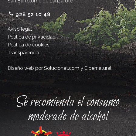
San Bartolomé de Lanzarote
928 52 10 48
Aviso legal
Política de privacidad
Política de cookies
Transparencia
Diseño web por
Solucionet.com
y
Cibernatural
Se recomienda el consumo
moderado de alcohol