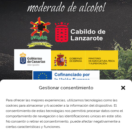
moderado de alcohol
Gestionar consentimiento
Para ofrecer las mejores experiencias, utilizamos tecnologías como las
La gestión de la DOP Lanzarote realizada por este Consejo
cookies para almacenar y/o acceder a la información del dispositivo. El
consentimiento de estas tecnologías nos permitirá procesar datos como el
Regulador es financiada, parcialmente, por el Gobierno de
comportamiento de navegación o las identificaciones únicas en este sitio.
No consentir o retirar el consentimiento, puede afectar negativamente a
Canarias
ciertas características y funciones.