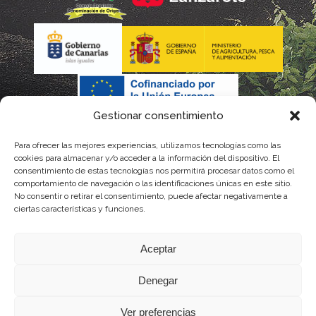
Gestionar consentimiento
Para ofrecer las mejores experiencias, utilizamos tecnologías como las
La gestión de la DOP Lanzarote realizada por este Consejo
cookies para almacenar y/o acceder a la información del dispositivo. El
consentimiento de estas tecnologías nos permitirá procesar datos como el
Regulador es financiada, parcialmente, por el Gobierno de
comportamiento de navegación o las identificaciones únicas en este sitio.
No consentir o retirar el consentimiento, puede afectar negativamente a
Canarias
ciertas características y funciones.
con fondos provenientes del presupuesto de gastos del
Aceptar
Instituto Canario de Calidad Agroalimentaria
Denegar
Ver preferencias