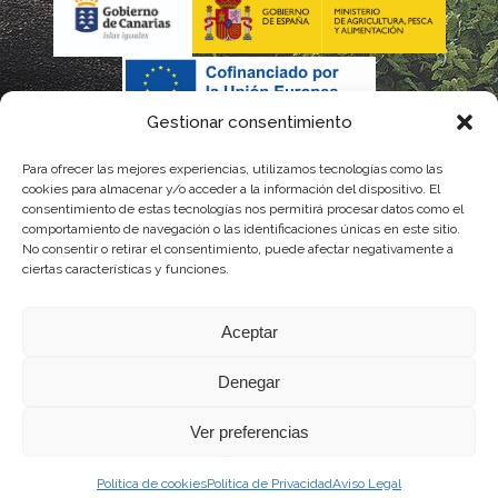
Gestionar consentimiento
Para ofrecer las mejores experiencias, utilizamos tecnologías como las
La gestión de la DOP Lanzarote realizada por este Consejo
cookies para almacenar y/o acceder a la información del dispositivo. El
consentimiento de estas tecnologías nos permitirá procesar datos como el
Regulador es financiada, parcialmente, por el Gobierno de
comportamiento de navegación o las identificaciones únicas en este sitio.
No consentir o retirar el consentimiento, puede afectar negativamente a
Canarias
ciertas características y funciones.
con fondos provenientes del presupuesto de gastos del
Aceptar
Instituto Canario de Calidad Agroalimentaria
Denegar
Ver preferencias
Política de cookies
Política de Privacidad
Aviso Legal