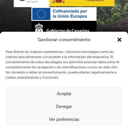
Gestionar consentimiento
La gestión de la DOP Lanzarote realizada por este Consejo Regulador es financiada,
Para ofrecer las mejores experiencias, utilizamos tecnologías como las
cookies para almacenar y/o acceder a la información del dispositivo. El
parcialmente, por el Gobierno de Canarias
consentimiento de estas tecnologías nos permitirá procesar datos como el
comportamiento de navegación o las identificaciones únicas en este sitio.
con fondos provenientes del presupuesto de gastos del Instituto Canario de
No consentir o retirar el consentimiento, puede afectar negativamente a
ciertas características y funciones.
Calidad Agroalimentaria
Aceptar
Denegar
Ver preferencias