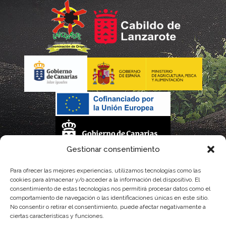
Gestionar consentimiento
La gestión de la DOP Lanzarote realizada por este Consejo Regulador es financiada,
Para ofrecer las mejores experiencias, utilizamos tecnologías como las
cookies para almacenar y/o acceder a la información del dispositivo. El
parcialmente, por el Gobierno de Canarias
consentimiento de estas tecnologías nos permitirá procesar datos como el
comportamiento de navegación o las identificaciones únicas en este sitio.
con fondos provenientes del presupuesto de gastos del Instituto Canario de
No consentir o retirar el consentimiento, puede afectar negativamente a
ciertas características y funciones.
Calidad Agroalimentaria