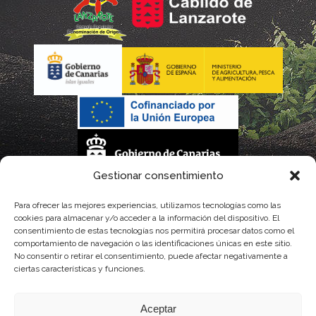
Gestionar consentimiento
La gestión de la DOP Lanzarote realizada por este Consejo Regulador es financiada,
Para ofrecer las mejores experiencias, utilizamos tecnologías como las
cookies para almacenar y/o acceder a la información del dispositivo. El
parcialmente, por el Gobierno de Canarias
consentimiento de estas tecnologías nos permitirá procesar datos como el
comportamiento de navegación o las identificaciones únicas en este sitio.
con fondos provenientes del presupuesto de gastos del Instituto Canario de
No consentir o retirar el consentimiento, puede afectar negativamente a
ciertas características y funciones.
Calidad Agroalimentaria
Aceptar