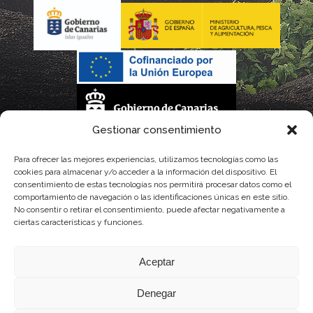
Gestionar consentimiento
La gestión de la DOP Lanzarote realizada por este Consejo Regulador es financiada,
Para ofrecer las mejores experiencias, utilizamos tecnologías como las
cookies para almacenar y/o acceder a la información del dispositivo. El
parcialmente, por el Gobierno de Canarias
consentimiento de estas tecnologías nos permitirá procesar datos como el
comportamiento de navegación o las identificaciones únicas en este sitio.
con fondos provenientes del presupuesto de gastos del Instituto Canario de
No consentir o retirar el consentimiento, puede afectar negativamente a
ciertas características y funciones.
Calidad Agroalimentaria
Aceptar
Denegar