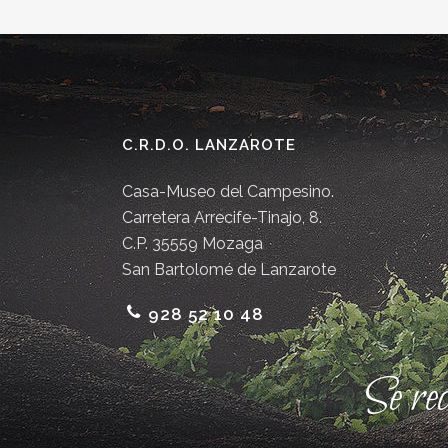
C.R.D.O. LANZAROTE
Casa-Museo del Campesino.
Carretera Arrecife-Tinajo, 8.
C.P. 35559 Mozaga
San Bartolomé de Lanzarote
928 52 10 48
Se re