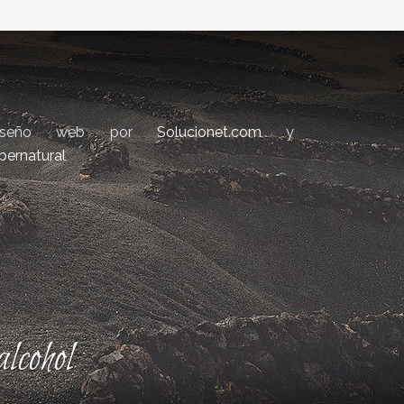
iseño web por
Solucionet.com
y
bernatural
lcohol