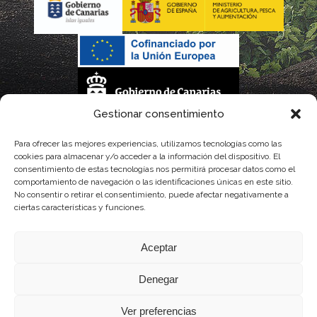
Gestionar consentimiento
La gestión de la DOP Lanzarote realizada por este Consejo Regulador es financiada,
Para ofrecer las mejores experiencias, utilizamos tecnologías como las
cookies para almacenar y/o acceder a la información del dispositivo. El
parcialmente, por el Gobierno de Canarias
consentimiento de estas tecnologías nos permitirá procesar datos como el
comportamiento de navegación o las identificaciones únicas en este sitio.
con fondos provenientes del presupuesto de gastos del Instituto Canario de
No consentir o retirar el consentimiento, puede afectar negativamente a
ciertas características y funciones.
Calidad Agroalimentaria
Aceptar
Denegar
Ver preferencias