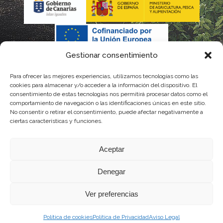
Gestionar consentimiento
Para ofrecer las mejores experiencias, utilizamos tecnologías como las
cookies para almacenar y/o acceder a la información del dispositivo. El
consentimiento de estas tecnologías nos permitirá procesar datos como el
comportamiento de navegación o las identificaciones únicas en este sitio.
No consentir o retirar el consentimiento, puede afectar negativamente a
La gestión de la DOP Lanzarote realizada por este Consejo Regulador es financiada,
ciertas características y funciones.
parcialmente, por el Gobierno de Canarias
Aceptar
con fondos provenientes del presupuesto de gastos del Instituto Canario de
Denegar
Calidad Agroalimentaria
Ver preferencias
Política de cookies
Política de Privacidad
Aviso Legal