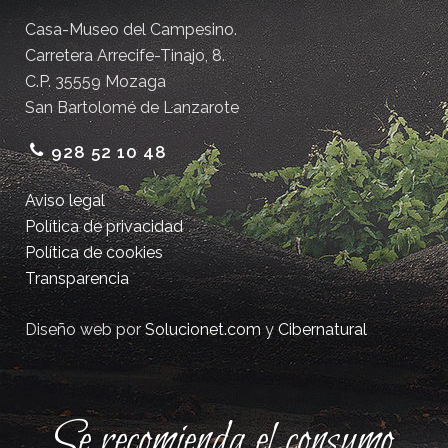
Casa-Museo del Campesino.
Carretera Arrecife-Tinajo, 8.
C.P. 35559 Mozaga
San Bartolomé de Lanzarote
928 52 10 48
Aviso legal
Política de privacidad
Política de cookies
Transparencia
Diseño web por
Solucionet.com
y
Cibernatural
Se recomienda el consumo